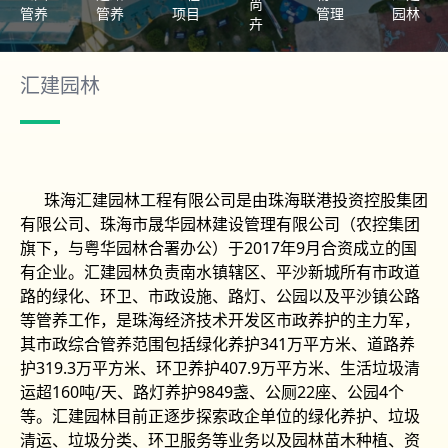
尚
管养
管养
项目
管理
园林
卉
汇建园林
珠海汇建园林工程有限公司是由珠海联港投资控股集团
有限公司、珠海市晟华园林建设管理有限公司（农控集团
旗下，与粤华园林合署办公）于2017年9月合资成立的国
有企业。汇建园林负责南水镇辖区、平沙新城所有市政道
路的绿化、环卫、市政设施、路灯、公园以及平沙镇公路
等管养工作，是珠海经济技术开发区市政养护的主力军，
其市政综合管养范围包括绿化养护341万平方米、道路养
护319.3万平方米、环卫养护407.9万平方米、生活垃圾清
运超160吨/天、路灯养护9849盏、公厕22座、公园4个
等。汇建园林目前正逐步探索政企单位的绿化养护、垃圾
清运、垃圾分类、环卫服务等业务以及园林苗木种植、资