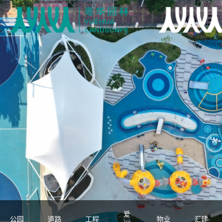
爱
公园
道路
工程
物业
汇建