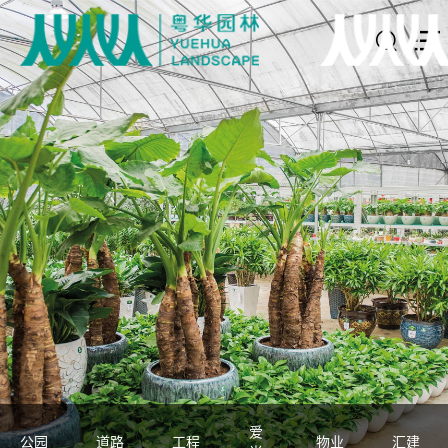
爱
公园
道路
工程
物业
汇建