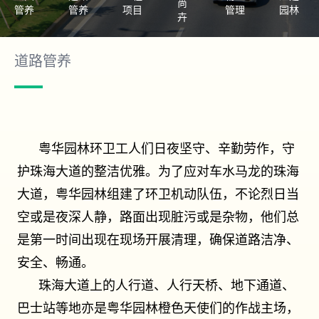
尚
管养
管养
项目
管理
园林
卉
道路管养
粤华园林环卫工人们日夜坚守、辛勤劳作，守
护珠海大道的整洁优雅。为了应对⻋水⻢⻰的珠海
大道，粤华园林组建了环卫机动队伍，不论烈日当
空或是夜深人静，路面出现脏污或是杂物，他们总
是第一时间出现在现场开展清理，确保道路洁净、
安全、畅通。
珠海大道上的人行道、人行天桥、地下通道、
巴士站等地亦是粤华园林橙色天使们的作战主场，