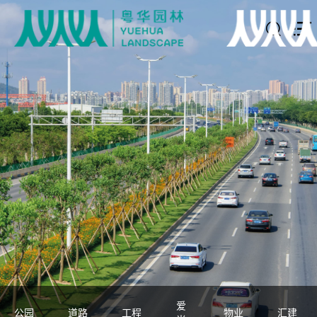
爱
公园
道路
工程
物业
汇建