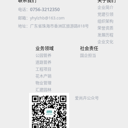
联系我们
关于我们
企业简介
0756-3212350
电话：
党建引领
邮箱：
yhylzhb@163.com
组织架构
地址：
广东省珠海市香洲区旅游路818号
荣誉资质
发展历程
企业文化
业务领域
社会责任
公园管养
国企担当
道路管养
工程项目
花木产销
物业管理
汇建园林
爱尚卉公众号