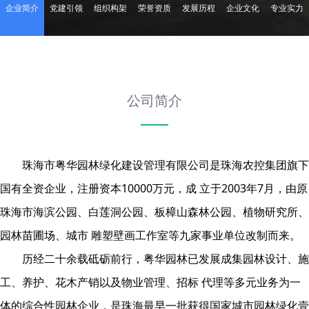
企业简介
党建引领
组织构架
荣誉资质
发展历程
企业文化
专业实力
公司简介
珠海市粤华园林绿化建设管理有限公司是珠海农控集团旗下
国有全资企业，注册资本10000万元，成 ⽴于2003年7⽉，由原
珠海市海滨公园、⽩莲洞公园、板樟⼭森林公园、植物研究所、
园林苗圃场、城市 雕塑壁画⼯作室等九家事业单位改制⽽来。
历经⼆⼗余载砥砺前⾏，粤华园林已发展成集园林设计、施
⼯、养护、花⽊产销以及物业管理、招标 代理等多元业务为⼀
体的综合性园林企业，是珠海最早⼀批获得国家城市园林绿化壹