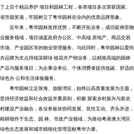
了上百个精品养护 项⽬和园林⼯程，各类项⽬多次荣获国家、
省市级奖项，牢固树⽴了粤华园林在业内的优质品牌形象。
近年来，粤华园林发挥优势，不断开拓业务，成功延伸⾄物
业服务领域，项⽬涵盖政府办公区、中⾼端 房地产、商品交易
市场、产业园区等的物业管理服务。与此同时，粤华园林以爱尚
卉品牌为⽀点持续深耕绿 植花卉产销业务，以精致⾼端的园林
产品与服务项⽬，为企事业单位、个体消费者提供低碳、舒适的
绿⾊办 公和⽣活体验服务。
粤华园林⽴⾜珠海、放眼湾区，始终以⾼质量发展为主题，
坚持经济效益和社会效益并重原则，积极 探索乡村振兴与新农
村建设产业融合，各业务板块协同发展、良性互动、⻬头并进，
精耕细作于⽣态、园 林、市政产业领域，为推动粤港澳⼤湾区
绿⾊⽣态发展和城市精细化管理贡献粤华⼒量。