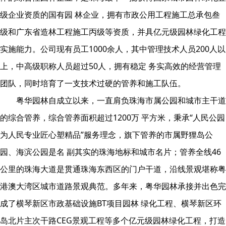
级企业资质的国有园 林企业，拥有市政公⽤⼯程施⼯总承包叁
级和⼴东省造林⼯程施⼯丙级等资质，并具亿元级园林绿化⼯程
实施能⼒。公司现有员⼯1000余⼈，其中管理技术⼈员200⼈以
上，中⾼级职称⼈员超过50⼈，拥有稳定 务实⾼效的经营管理
团队，同时培育了⼀⽀技术过硬的管养和施⼯队伍。
粤华园林⾃成⽴以来，⼀直肩负珠海市属公园和城市主⼲道
的综合管养，综合管养⾯积超过1200万 平⽅⽶，秉承“⼈⺠公园
为⼈⺠专业匠⼼塑精品”服务理念，旗下管养的市属野狸岛公
园、海滨公园是名 副其实的珠海地标和城市名⽚；管养全线46
公⾥的珠海⼤道是贯通珠海东⻄区的⻔户⼲道，沿线景观堪称粤
港澳⼤湾区城市道路景观典范。多年来，粤华园林承接并出⾊完
成了横琴新区市政基础设施BT项⽬园林 绿化⼯程、横琴新区环
岛北⽚主次⼲路CEG景观⼯程等多个亿元级园林绿化⼯程，打造